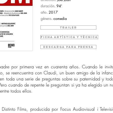
.
duración
94'
.
año
2017
.
género
comedia
TRAILER
FICHA ARTÍSTICA Y TÉCNICA
DESCARGA PARA PRENSA
padre por primera vez en cuarenta años. Cuando le invi
o, se reencuentra con Claudi, un buen amigo de la infanc
n toda una serie de preguntas sobre su paternidad y todo 
 Pero cuando de repente le preguntan si ya ha elegido un n
entre todos ellos.
istinto Films, producida por Focus Audiovisual i Televi