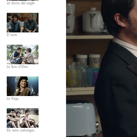
La dona del segle
El nom
La llum d'Elna
La Xirgu
Els nens salvatges