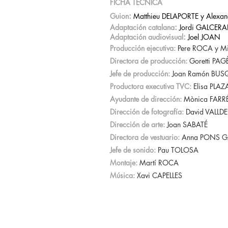
FICHA TÉCNICA
:
Guion
Matthieu DELAPORTE y Alexand
:
Adaptación catalana
Jordi GALCER
:
Adaptación audiovisual
Joel JOAN
Producción ejecutiva:
Pere ROCA y M
Directora de producción:
Goretti PAG
Jefe de producción:
Joan Ramón BUS
Productora executiva TVC:
Elisa PLAZ
Ayudante de dirección:
Mònica FARR
Dirección de fotografía:
David VALLDE
Dirección de arte:
Joan SABATÉ
Directora de vestuario:
Anna PONS G
Jefe de sonido:
Pau TOLOSA
Montaje:
Martí ROCA
Música:
Xavi CAPELLES