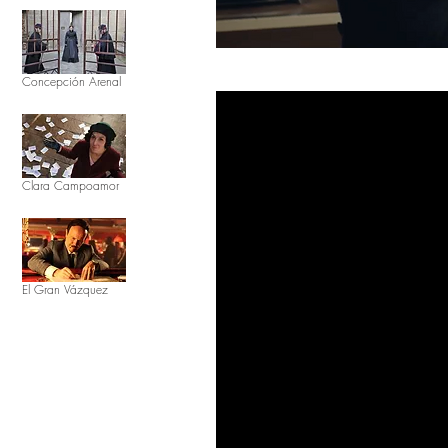
Concepción Arenal
Clara Campoamor
El Gran Vázquez