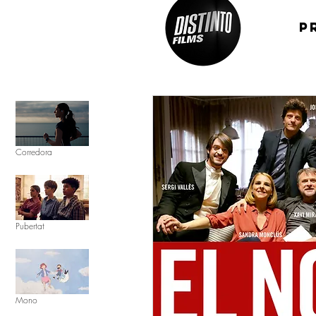
p
Corredora
Pubertat
Mono