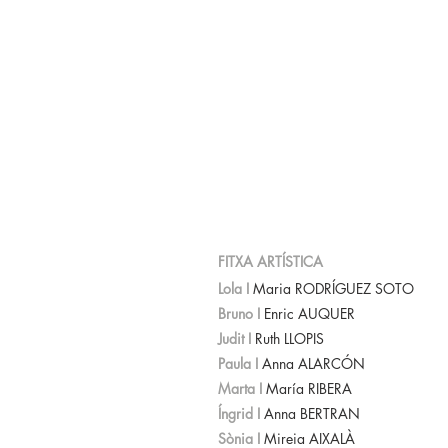
FITXA ARTÍSTICA
Lola I
Maria RODRÍGUEZ SOTO
Bruno I
Enric AUQUER
Judit I
Ruth LLOPIS
Paula I
Anna ALARCÓN
Marta I
María RIBERA
Íngrid I
Anna BERTRAN
Sònia I
Mireia AIXALÀ