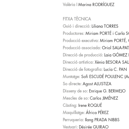
Valèria I
Marina RODRÍGUEZ
FITXA TÈCNICA
Guió i direcció:
Liliana TORRES
Productores:
Miriam PORTÉ i Carla
Producció executiva:
Miriam PORTÉ,
Producció associada:
Oriol SALA-PA
Direcció de producció:
Laia GÓMEZ
Direcció artística:
Xènia BESORA SA
Direcció de fotografia:
Lucía C. PAN
Muntatge:
Sofi ESCUDÉ POULENC (
So directe:
Agost ALUSTIZA
Disseny de so:
Enrique G. BERMEJO
Mescles de so:
Carlos JIMÉNEZ
Càsting:
Irene ROQUÉ
Maquillatge:
África PÉREZ
Perruqueria:
Ilang PRADA NIBBS
Vestuari:
Désirée GUIRAO