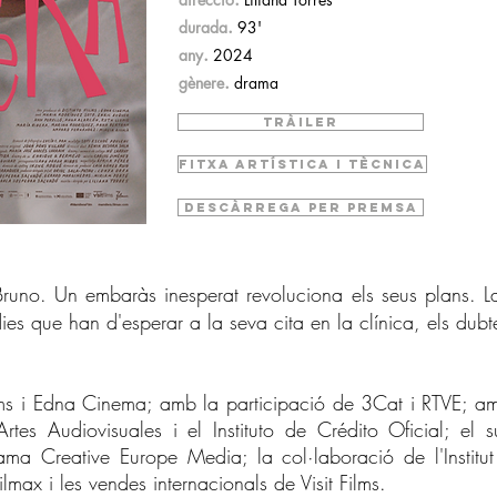
.
durada
93'
.
any
2024
.
gènere
drama
TRÀILER
FITXA ARTÍSTICA I TÈCNICA
DESCÀRREGA PER PREMSA
 Bruno. Un embaràs inesperat revoluciona els seus plans. La
s dies que han d'esperar a la seva cita en la clínica, els dubt
ms i Edna Cinema; amb la participació de 3Cat i RTVE; amb
tes Audiovisuales i el Instituto de Crédito Oficial; el su
grama Creative Europe Media; la col·laboració de l'Institut
max i les vendes internacionals de Visit Films.