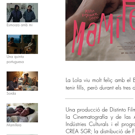
Esmorza amb mi
Una quinta
portuguesa
La Lola viu molt feliç amb el
tenir fills, però durant els tre
Sorda
Una producció de Distinto Fil
la Cinematografía y de las Ar
Indústries Culturals i el pro
Mamífera
CREA SGR; la distribució de Fil