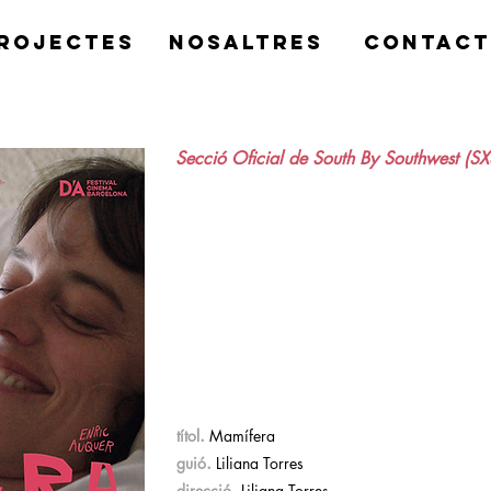
rojectes
nosaltres
contact
Secció Oficial de South By Southwest (S
.
títol
Mamífera
.
guió
Liliana Torres
.
direcció
Liliana Torres