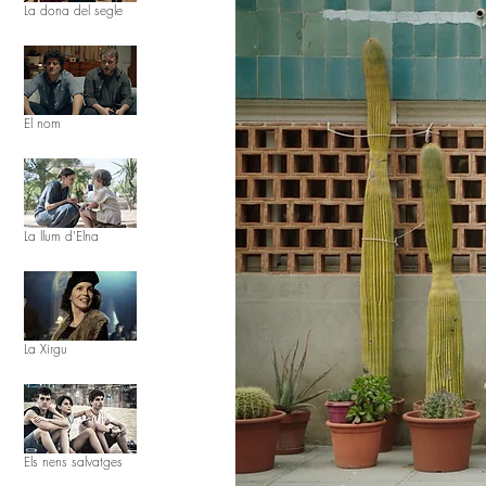
La dona del segle
El nom
La llum d'Elna
La Xirgu
Els nens salvatges