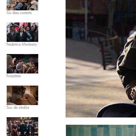
Sis dies corrents
Frederica Montseny
Forastera
Suc de síndria